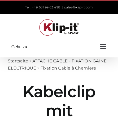
Zum
Tel : +49 681 99 63 498
|
sales@klip-it.com
Inhalt
springen
Gehe zu ...
Startseite
»
ATTACHE CABLE - FIXATION GAINE
ELECTRIQUE
»
Fixation Cable à Charnière
Kabelclip
mit