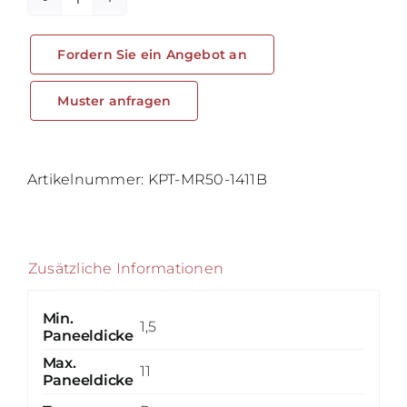
Pine
Tree
Fordern Sie ein Angebot an
Clip
Menge
Muster anfragen
Artikelnummer:
KPT-MR50-1411B
Zusätzliche Informationen
Min.
1,5
Paneeldicke
Max.
11
Paneeldicke