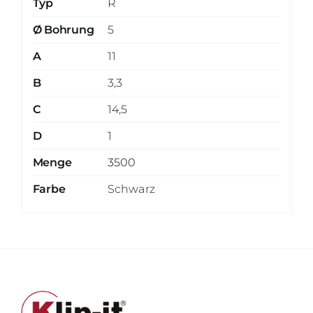
Typ
R
Ø Bohrung
5
A
11
B
3,3
C
14,5
D
1
Menge
3500
Farbe
Schwarz