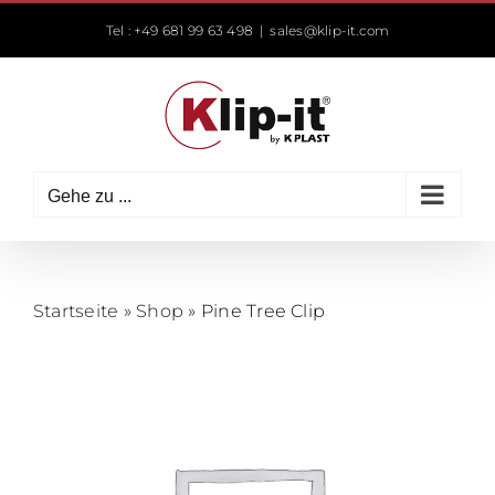
Zum
Tel : +49 681 99 63 498
|
sales@klip-it.com
Inhalt
springen
Gehe zu ...
Startseite
»
Shop
»
Pine Tree Clip